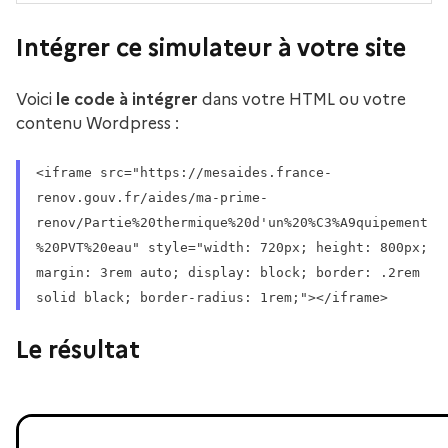
Intégrer ce simulateur à votre site
Voici
le code à intégrer
dans votre HTML ou votre
contenu Wordpress :
<iframe src="https://mesaides.france-
renov.gouv.fr/aides/ma-prime-
renov/Partie%20thermique%20d'un%20%C3%A9quipement
%20PVT%20eau" style="width: 720px; height: 800px;
margin: 3rem auto; display: block; border: .2rem
solid black; border-radius: 1rem;"></iframe>
Le résultat