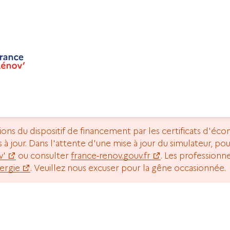
tions du dispositif de financement par les certificats d'éc
us à jour. Dans l'attente d'une mise à jour du simulateur, p
v'
ou consulter
france-renov.gouv.fr
. Les profession
ergie
. Veuillez nous excuser pour la gêne occasionnée.