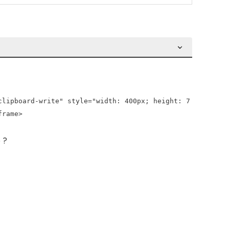
clipboard-write" style="width: 400px; height: 7
frame>
 ?