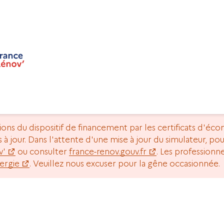
tions du dispositif de financement par les certificats d'éc
us à jour. Dans l'attente d'une mise à jour du simulateur, p
v'
ou consulter
france-renov.gouv.fr
. Les profession
ergie
. Veuillez nous excuser pour la gêne occasionnée.