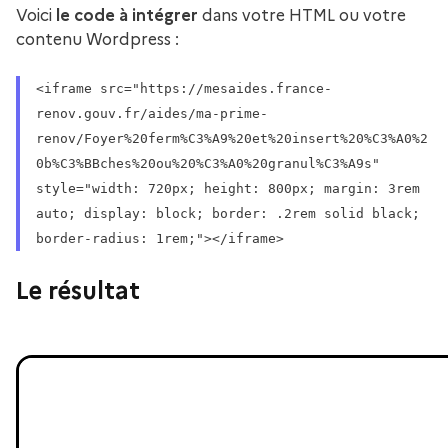
Voici
le code à intégrer
dans votre HTML ou votre
contenu Wordpress :
<iframe src="https://mesaides.france-
renov.gouv.fr/aides/ma-prime-
renov/Foyer%20ferm%C3%A9%20et%20insert%20%C3%A0%2
0b%C3%BBches%20ou%20%C3%A0%20granul%C3%A9s"
style="width: 720px; height: 800px; margin: 3rem
auto; display: block; border: .2rem solid black;
border-radius: 1rem;"></iframe>
Le résultat